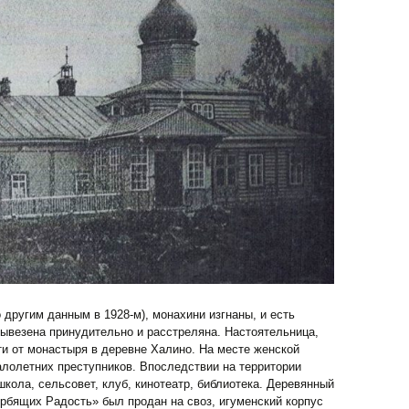
 другим данным в 1928-м), монахини изгнаны, и есть
 вывезена принудительно и расстреляна. Настоятельница,
и от монастыря в деревне Халино. На месте женской
лолетних преступников. Впоследствии на территории
ола, сельсовет, клуб, кинотеатр, библиотека. Деревянный
рбящих Радость» был продан на своз, игуменский корпус