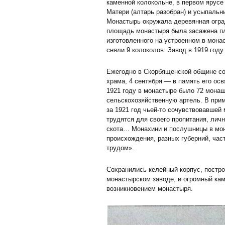
каменной колокольне, в первом ярус
Матери (алтарь разобран) и усыпальн
Монастырь окружала деревянная оград
площадь монастыря была засажена пл
изготовленного на устроенном в мона
сняли 9 колоколов. Завод в 1919 году
Ежегодно в Скорбященской общине со
храма, 4 сентября — в память его ос
1921 году в монастыре было 72 мона
сельскохозяйственную артель. В при
за 1921 год чьей-то сочувствовавшей
трудятся для своего пропитания, ли
скота… Монахини и послушницы в мон
происхождения, разных губерний, час
трудом».
Сохранились келейный корпус, построе
монастырском заводе, и огромный кам
возникновением монастыря.