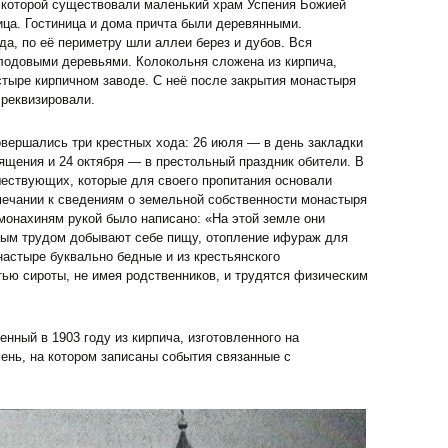
е которой существовали маленький храм Успения Божией
ица. Гостиница и дома причта были деревянными.
а, по её периметру шли аллеи берез и дубов. Вся
одовыми деревьями. Колокольня сложена из кирпича,
стыре кирпичном заводе. С неё после закрытия монастыря
 реквизировали.
вершались три крестных хода: 26 июля — в день закладки
вящения и 24 октября — в престольный праздник обители. В
шествующих, которые для своего пропитания основали
мечании к сведениям о земельной собственности монастыря
 монахиням рукой было написано: «На этой земле они
чным трудом добывают себе пищу, отопление ифураж для
астыре буквально бедные и из крестьянского
тью сироты, не имея родственников, и трудятся физическим
нный в 1903 году из кирпича, изготовленного на
ень, на котором записаны события связанные с