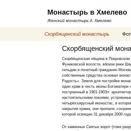
Монастырь в Хмелево
Женский монастырь д. Хмелево
Скорбященский монастырь
Фот
Скорбященский мон
Скорбященская община в Покровском 
Фуниковской волости, вблизи реки Ше
гильдии и почетный гражданин Москв
собственные средства основал монас
Радость». Земля для постройки мона
один храм в честь иконы Богоматери
построенный в 1901-1903гг. архитект
настоятельскими покоями, устроенны
четырёхъярусный иконостас, в которо
закрытии храма, они пропали, сохран
которой освящен 31 декабря 2000 год
От каменных Святых ворот (тоже разр