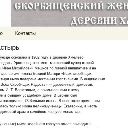
о
Контакты
астырь
уезде основана в 1902 году в деревне Хмелево
редарь. Уроженец этих мест московский купец второй
ы Иван Михайлович Мешков по личной инициативе и на
тырь во имя иконы Божией Матери «Всех скорбящих
стыря была подарена местными крестьянами. В общине был
 «Всех Скорбящих Радость» — деревянный, домовый,
ором И. Т. Барютиным, с примыкавшими к нему
ми в бывшем усадебном доме. В церкви был
м находились 73 большие иконы. В советское время, при
илась только икона великомученицы Екатерины, в честь
адомовый храм в келейном корпусе монастыря.
ушенных) мимо келейного корпуса аллея приводит к